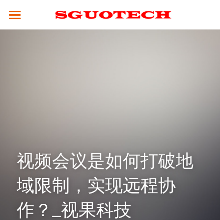
×
商品分类
SGUOTECH
所有商品分类
产品服务
合作案例
4K服务平台
高清视频会议终端
4K视频会议系统
解决方案
云平台
全融合媒体引擎（CM8000）
高清分体式终端（M800S）
新闻资讯
教育行业
视频会议设备
高性能并发MCU（MCU900）
高清分体式终端（M800D）
SCM2.0云平台
政务行业
技术支持
视频会议是如何打破地
4K融合型多点会议引擎 M800S-M
高清一体式终端 (M700)
视频会议摄像头
集团企业
关于我们
常见问题解答
域限制，实现远程协
电视墙服务器 （VW-200）
4K一体式终端（M30）
全向麦克风
医疗行业
公司简介
☎ 020-31078434
作？
_视果科技
MCU会控平板（SMC-100）
8K分体式终端（M800）
指挥调度
人才招聘