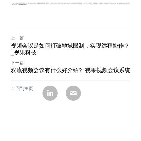
　　当然，在多媒体会议的舞台上，除了以上提到的终端设备，还需要部署服务器、显示屏、控制器和移动软件等元素。然而，随着市场的发展，很多设备已经实现了集成一体化部署，只需要安装一台服务器和一台显示屏，就能实现你所期望的所有功能。这种集成化的解决方案不仅降低
了成本，也简化了安装和使用的复杂性。
上一篇
视频会议是如何打破地域限制，实现远程协作？
_视果科技
下一篇
双流视频会议有什么好介绍?_视果视频会议系统
回到主页