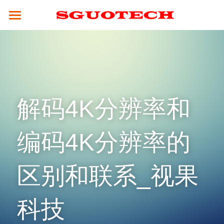
×
商品分类
SGUOTECH
所有商品分类
产品服务
合作案例
4K服务平台
解码4K分辨率和
高清视频会议终端
4K视频会议系统
解决方案
云平台
全融合媒体引擎（CM8000）
高清分体式终端（M800S）
新闻资讯
教育行业
编码4K分辨率的
视频会议设备
高性能并发MCU（MCU900）
高清分体式终端（M800D）
SCM2.0云平台
政务行业
技术支持
区别和联系_视果
4K融合型多点会议引擎 M800S-M
高清一体式终端 (M700)
视频会议摄像头
集团企业
关于我们
常见问题解答
电视墙服务器 （VW-200）
4K一体式终端（M30）
全向麦克风
医疗行业
公司简介
科技
☎ 020-31078434
MCU会控平板（SMC-100）
8K分体式终端（M800）
指挥调度
人才招聘