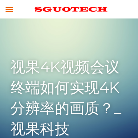
×
商品分类
SGUOTECH
所有商品分类
产品服务
合作案例
4K服务平台
视果4K视频会议
高清视频会议终端
4K视频会议系统
解决方案
云平台
全融合媒体引擎（CM8000）
高清分体式终端（M800S）
新闻资讯
教育行业
终端如何实现4K
视频会议设备
高性能并发MCU（MCU900）
高清分体式终端（M800D）
SCM2.0云平台
政务行业
技术支持
分辨率的画质？_
4K融合型多点会议引擎 M800S-M
高清一体式终端 (M700)
视频会议摄像头
集团企业
关于我们
常见问题解答
电视墙服务器 （VW-200）
4K一体式终端（M30）
全向麦克风
医疗行业
公司简介
视果科技
☎ 020-31078434
MCU会控平板（SMC-100）
8K分体式终端（M800）
指挥调度
人才招聘