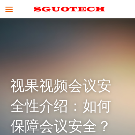
×
商品分类
SGUOTECH
所有商品分类
产品服务
合作案例
4K服务平台
高清视频会议终端
4K视频会议系统
解决方案
云平台
全融合媒体引擎（CM8000）
高清分体式终端（M800S）
新闻资讯
教育行业
视果视频会议安
视频会议设备
高性能并发MCU（MCU900）
高清分体式终端（M800D）
SCM2.0云平台
政务行业
技术支持
全性介绍：如何
4K融合型多点会议引擎 M800S-M
高清一体式终端 (M700)
视频会议摄像头
集团企业
关于我们
常见问题解答
电视墙服务器 （VW-200）
4K一体式终端（M30）
全向麦克风
医疗行业
公司简介
保障会议安全？
☎ 020-31078434
MCU会控平板（SMC-100）
8K分体式终端（M800）
指挥调度
人才招聘