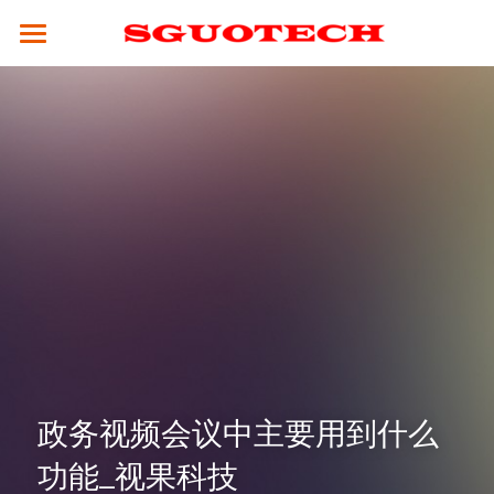
×
商品分类
SGUOTECH
所有商品分类
产品服务
合作案例
4K服务平台
高清视频会议终端
4K视频会议系统
解决方案
云平台
全融合媒体引擎（CM8000）
高清分体式终端（M800S）
新闻资讯
教育行业
视频会议设备
高性能并发MCU（MCU900）
高清分体式终端（M800D）
SCM2.0云平台
政务行业
技术支持
4K融合型多点会议引擎 M800S-M
高清一体式终端 (M700)
视频会议摄像头
集团企业
关于我们
常见问题解答
政务视频会议中主要用到什么
电视墙服务器 （VW-200）
4K一体式终端（M30）
全向麦克风
医疗行业
公司简介
☎ 020-31078434
功能_视果科技
MCU会控平板（SMC-100）
8K分体式终端（M800）
指挥调度
人才招聘