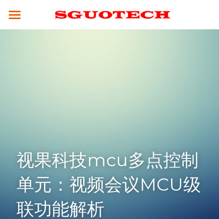
×
商品分类
SGUOTECH
所有商品分类
产品服务
合作案例
4K服务平台
高清视频会议终端
4K视频会议系统
解决方案
云平台
全融合媒体引擎（CM8000）
高清分体式终端（M800S）
新闻资讯
教育行业
视频会议设备
高性能并发MCU（MCU900）
高清分体式终端（M800D）
SCM2.0云平台
政务行业
技术支持
视果科技mcu多点控制
4K融合型多点会议引擎 M800S-M
高清一体式终端 (M700)
视频会议摄像头
集团企业
关于我们
常见问题解答
单元：视频会议MCU级
电视墙服务器 （VW-200）
4K一体式终端（M30）
全向麦克风
医疗行业
公司简介
☎ 020-31078434
联功能解析
MCU会控平板（SMC-100）
8K分体式终端（M800）
指挥调度
人才招聘