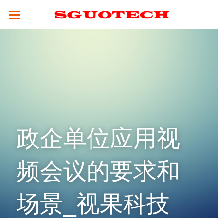
×
商品分类
SGUOTECH
所有商品分类
产品服务
合作案例
4K服务平台
高清视频会议终端
4K视频会议系统
解决方案
云平台
全融合媒体引擎（CM8000）
高清分体式终端（M800S）
新闻资讯
教育行业
政企单位应用视
视频会议设备
高性能并发MCU（MCU900）
高清分体式终端（M800D）
SCM2.0云平台
政务行业
技术支持
频会议的要求和
4K融合型多点会议引擎 M800S-M
高清一体式终端 (M700)
视频会议摄像头
集团企业
关于我们
常见问题解答
电视墙服务器 （VW-200）
4K一体式终端（M30）
全向麦克风
医疗行业
公司简介
场景_视果科技
☎ 020-31078434
MCU会控平板（SMC-100）
8K分体式终端（M800）
指挥调度
人才招聘