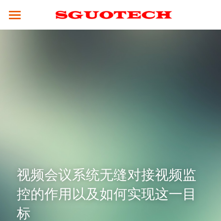
×
商品分类
SGUOTECH
所有商品分类
产品服务
合作案例
4K服务平台
高清视频会议终端
4K视频会议系统
解决方案
云平台
全融合媒体引擎（CM8000）
高清分体式终端（M800S）
新闻资讯
教育行业
视频会议设备
高性能并发MCU（MCU900）
高清分体式终端（M800D）
SCM2.0云平台
政务行业
技术支持
4K融合型多点会议引擎 M800S-M
高清一体式终端 (M700)
视频会议摄像头
集团企业
视频会议系统无缝对接视频监
关于我们
常见问题解答
控的作用以及如何实现这一目
电视墙服务器 （VW-200）
4K一体式终端（M30）
全向麦克风
医疗行业
公司简介
☎ 020-31078434
标
MCU会控平板（SMC-100）
8K分体式终端（M800）
指挥调度
人才招聘