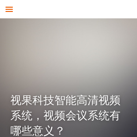
×
商品分类
SGUOTECH
所有商品分类
产品服务
合作案例
4K服务平台
高清视频会议终端
4K视频会议系统
解决方案
云平台
全融合媒体引擎（CM8000）
高清分体式终端（M800S）
新闻资讯
教育行业
视频会议设备
高性能并发MCU（MCU900）
高清分体式终端（M800D）
SCM2.0云平台
政务行业
技术支持
视果科技智能高清视频
4K融合型多点会议引擎 M800S-M
高清一体式终端 (M700)
视频会议摄像头
集团企业
关于我们
常见问题解答
系统，视频会议系统有
电视墙服务器 （VW-200）
4K一体式终端（M30）
全向麦克风
医疗行业
公司简介
☎ 020-31078434
哪些意义？
MCU会控平板（SMC-100）
8K分体式终端（M800）
指挥调度
人才招聘