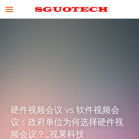
×
商品分类
SGUOTECH
所有商品分类
产品服务
合作案例
4K服务平台
高清视频会议终端
4K视频会议系统
解决方案
云平台
全融合媒体引擎（CM8000）
高清分体式终端（M800S）
新闻资讯
教育行业
视频会议设备
高性能并发MCU（MCU900）
高清分体式终端（M800D）
SCM2.0云平台
政务行业
技术支持
4K融合型多点会议引擎 M800S-M
高清一体式终端 (M700)
视频会议摄像头
集团企业
硬件视频会议 vs 软件视频会
关于我们
常见问题解答
议：政府单位为何选择硬件视
电视墙服务器 （VW-200）
4K一体式终端（M30）
全向麦克风
医疗行业
公司简介
☎ 020-31078434
频会议？_视果科技
MCU会控平板（SMC-100）
8K分体式终端（M800）
指挥调度
人才招聘