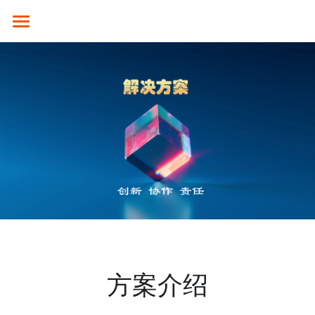
×
商品分类
SGUOTECH
所有商品分类
产品服务
合作案例
4K服务平台
高清视频会议终端
4K视频会议系统
解决方案
云平台
全融合媒体引擎（CM8000）
高清分体式终端（M800S）
新闻资讯
教育行业
视频会议设备
高性能并发MCU（MCU900）
高清分体式终端（M800D）
SCM2.0云平台
政务行业
技术支持
4K融合型多点会议引擎 M800S-M
高清一体式终端 (M700)
视频会议摄像头
集团企业
关于我们
常见问题解答
电视墙服务器 （VW-200）
4K一体式终端（M30）
全向麦克风
医疗行业
方案介绍
公司简介
☎ 020-31078434
MCU会控平板（SMC-100）
8K分体式终端（M800）
指挥调度
人才招聘