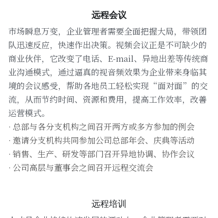
远程会议
高清一体式终端（M20S）
联系我们
市场瞬息万变，企业管理者需要全面把握大局，带领团
音视频会议平板（MeetBox T系列）
队迅速反应，快速作出决策。视频会议正是不可缺少的
商业伙伴，它改变了电话、E-mail、异地出差等传统商
高清分体式终端（M800C）
业沟通模式，通过逼真的视音频效果为企业带来身临其
境的会议感受，帮助各地员工轻松实现“面对面”的交
流，从而节约时间、资源和费用，提高工作效率，改善
运营模式。
· 总部与各分支机构之间召开两方或多方参加的例会
· 邀请分支机构共同参加公司总部年会、庆典等活动
· 销售、生产、研发等部门召开异地协调、协作会议
· 公司高层与董事会之间召开远程交流会
远程培训